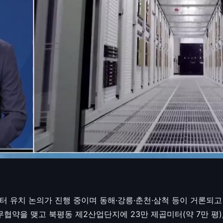
 유치 논의가 진행 중이며 동해·강릉·춘천·삼척 등이 거론되고
협약을 맺고 북평동 제2산업단지에 23만 제곱미터(약 7만 평),