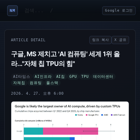
NM
Google 로그인
ARTICLE DETAIL
링크 복사
X 공유
구글, MS 제치고 'AI 컴퓨팅' 세계 1위 올
라..."자체 칩 TPU의 힘"
AI타임스
AI인프라
AI칩
GPU
TPU
데이터센터
자체칩
컴퓨팅
풀스택
2026. 4. 27. 오후 6:00