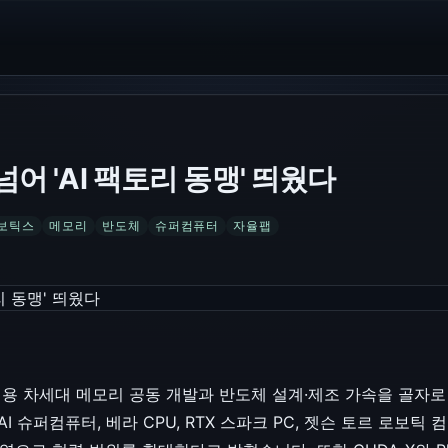
넘어 'AI 팩토리 동맹' 띄웠다
보틱스
메모리
반도체
슈퍼컴퓨터
자율팹
리용 차세대 메모리 공동 개발과 반도체 설계·제조 가속을 골자로
I 슈퍼컴퓨터, 베라 CPU, RTX 스파크 PC, 젯슨 토르 로보