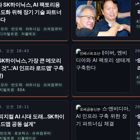
와 SK하이닉스, AI 팩토리용
도화 위해 장기 기술 파트너
하다
A
메모리
반도체
파트너십
슈퍼컴퓨터
디지털트윈
자율제조
 8. 오전 10:43
2
인베스트조선
"SK하이닉스, 가장 큰 메모리
것"…'AI 인프라 로드맵' 구축
)
A
메모리
반도체
파트너십
슈퍼컴퓨터
지털트윈
EDA
 8. 오전 10:11
2
조세금융신문
"피지컬 AI 시대 도래…SK하이
드맵 공동 설계"
반도체
로보틱스
슈퍼컴퓨터
A
지털트윈
시뮬레이션