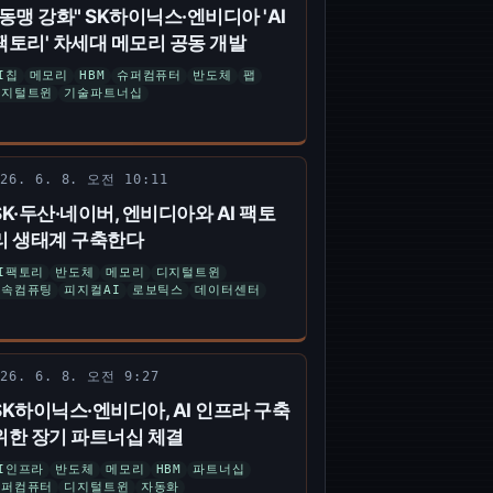
"동맹 강화" SK하이닉스·엔비디아 'AI
팩토리' 차세대 메모리 공동 개발
I칩
메모리
HBM
슈퍼컴퓨터
반도체
팹
디지털트윈
기술파트너십
026. 6. 8. 오전 10:11
SK·두산·네이버, 엔비디아와 AI 팩토
리 생태계 구축한다
I팩토리
반도체
메모리
디지털트윈
가속컴퓨팅
피지컬AI
로보틱스
데이터센터
026. 6. 8. 오전 9:27
SK하이닉스·엔비디아, AI 인프라 구축
위한 장기 파트너십 체결
I인프라
반도체
메모리
HBM
파트너십
슈퍼컴퓨터
디지털트윈
자동화