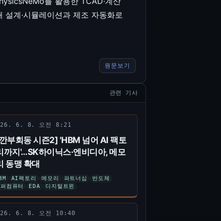
ysicsNeMo를 활용한 TCAD·계산
을 적용해 설계·시뮬레이션과 제조 자동화로
원문보기
관련 기사
026. 6. 8. 오전 8:21
[깐부회동 시즌2] 'HBM 넘어 AI 팩토
리까지'…SK하이닉스·엔비디아, 메모
리 동맹 확대
BM
AI팩토리
메모리
파트너십
반도체
슈퍼컴퓨터
EDA
디지털트윈
026. 6. 8. 오전 10:40