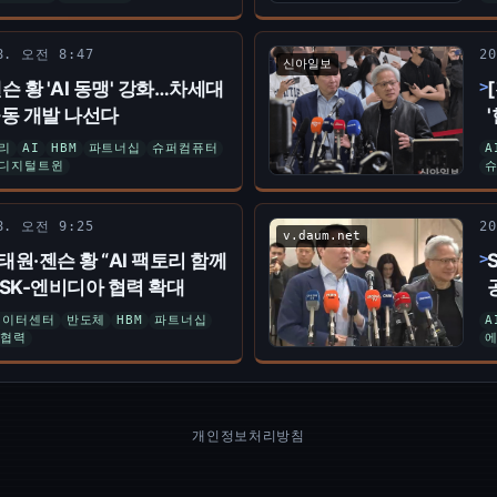
 8. 오전 8:47
2
신아일보
슨 황 'AI 동맹' 강화…차세대
동 개발 나선다
리
AI
HBM
파트너십
슈퍼컴퓨터
A
디지털트윈
 8. 오전 9:25
2
v.daum.net
태원·젠슨 황 “AI 팩토리 함께
SK-엔비디아 협력 확대
데이터센터
반도체
HBM
파트너십
A
협력
개인정보처리방침