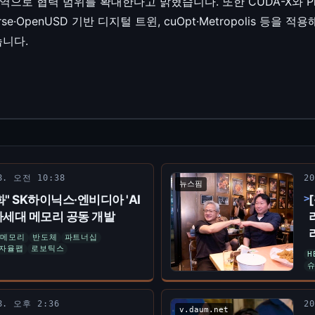
영역으로 협력 범위를 확대한다고 밝혔습니다. 또한 CUDA-X와 Ph
se·OpenUSD 기반 디지털 트윈, cuOpt·Metropolis 등
니다.
 8. 오전 10:38
2
뉴스핌
화" SK하이닉스·엔비디아 'AI
차세대 메모리 공동 개발
메모리
반도체
파트너십
자율팹
로보틱스
H
 8. 오후 2:36
2
v.daum.net