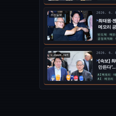
2026. 6.
조선일보
최태원·젠
메모리 공
반도체
메모
공정최적화
2026. 6.
v.daum.net
[속보] 최
만든다”…
AI팩토리
AI
메모리