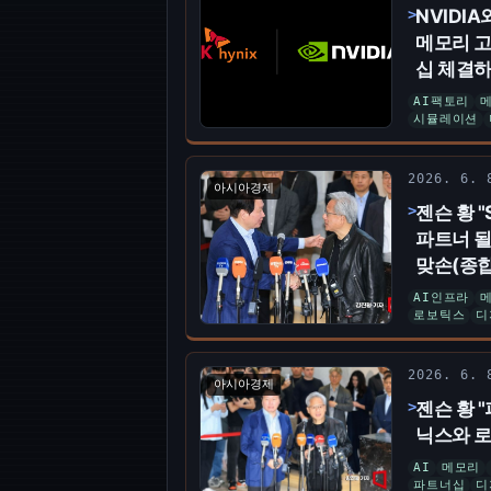
NVIDIA
메모리 고
십 체결
AI팩토리
시뮬레이션
2026. 6.
아시아경제
젠슨 황 
파트너 될 
맞손(종합
AI인프라
로보틱스
디
2026. 6.
아시아경제
젠슨 황 
닉스와 로
AI
메모리
파트너십
디