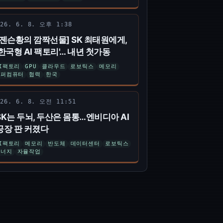
026. 6. 8. 오후 1:38
[젠슨황의 깜짝선물] SK 최태원에게,
'한국형 AI 팩토리'… 내년 첫가동
I팩토리
GPU
클라우드
로보틱스
메모리
슈퍼컴퓨터
협력
한국
026. 6. 8. 오전 11:51
SK는 두뇌, 두산은 몸통…엔비디아 AI
공장 판 커졌다
I팩토리
메모리
반도체
데이터센터
로보틱스
에너지
자율작업