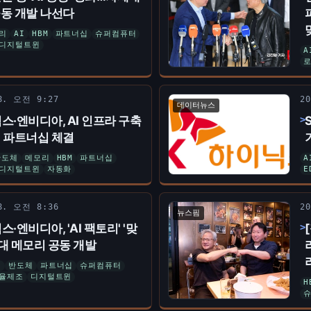
동 개발 나선다
리
AI
HBM
파트너십
슈퍼컴퓨터
디지털트윈
A
 8. 오전 9:27
2
데이터뉴스
스·엔비디아, AI 인프라 구축
 파트너십 체결
반도체
메모리
HBM
파트너십
A
디지털트윈
자동화
E
 8. 오전 8:36
2
뉴스핌
·엔비디아, 'AI 팩토리' '맞
대 메모리 공동 개발
리
반도체
파트너십
슈퍼컴퓨터
율제조
디지털트윈
H