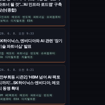
파트너 될 것"…'AI 인프라 로드맵' 구축
맞손(종합)
I인프라
메모리
반도체
파트너십
슈퍼컴퓨터
로보틱스
디지털트윈
EDA
026. 6. 8. 오전 9:33
SK하이닉스, 엔비디아와 AI 관련 '장기
기술 파트너십' 발표
I칩
메모리
파트너십
반도체
슈퍼컴퓨터
DA
디지털트윈
자율제조
026. 6. 8. 오전 8:21
[깐부회동 시즌2] 'HBM 넘어 AI 팩토
리까지'…SK하이닉스·엔비디아, 메모
리 동맹 확대
BM
AI팩토리
메모리
파트너십
반도체
슈퍼컴퓨터
EDA
디지털트윈