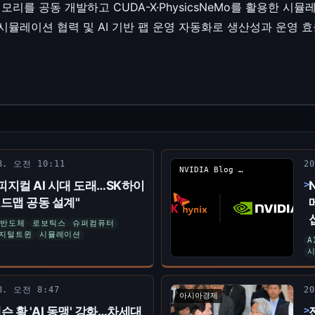
메모리를 공동 개발하고 CUDA-X·PhysicsNeMo를 활용한 시뮬레
·시뮬레이션 협력 및 AI 기반 팹 운영 자동화로 생산성과 운영 
 8. 오전 10:11
2
NVIDIA Blog Korea
"피지컬 AI 시대 도래…SK하이
드맵 공동 설계"
반도체
로보틱스
슈퍼컴퓨터
지털트윈
시뮬레이션
A
 8. 오전 8:47
2
아시아경제
슨 황 'AI 동맹' 강화…차세대