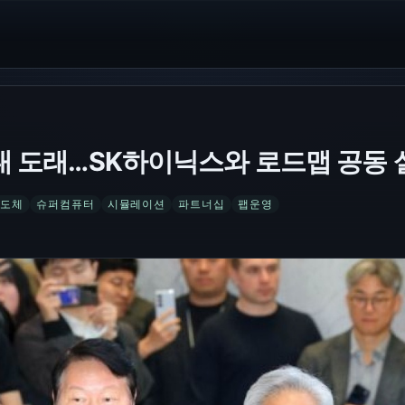
시대 도래…SK하이닉스와 로드맵 공동 
도체
슈퍼컴퓨터
시뮬레이션
파트너십
팹운영