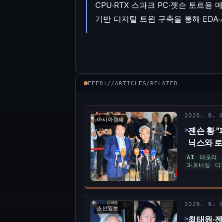
CPU·RTX 스파크 PC·젯슨 토르용 
기반 디지털 트윈 구축을 통해 EDA
FEED://ARTICLES/RELATED
2026. 6.
아시아경제
젠슨 황 
닉스와 로
AI
메모리
파트너십
디
2026. 6.
조선일보
최태원·젠