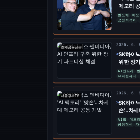
메모리 공
반도체
메모
공정최적화
2026. 6.
조세금융신문
SK하이닉
위한 장기
AI인프라
슈퍼컴퓨터
2026. 6.
서울경제TV
SK하이닉스
손'…차세
AI칩
메모
공정혁신
자