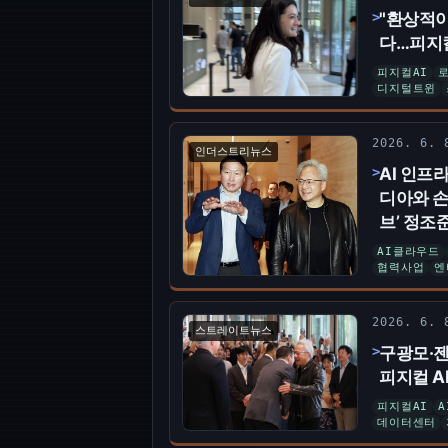
"환상적이
다…피지컬 
피지컬AI
디지털트윈
2026. 6.
인더스트리뉴스
AI 인프
디아와 손
브’ 정조
AI클라우드
협력사업
엔
2026. 6.
스트레이트뉴스
구광모·젠
피지컬 A
피지컬AI
데이터센터