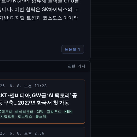
트너(NCP)에 합류해 블랙웰 GPU를
니다. 이번 협력은 SK하이닉스의 고
 기반 디지털 트윈과 코스모스·아이작
원문보기
관련 기사
026. 6. 8. 오전 11:28
SKT-엔비디아, GW급 ‘AI 팩토리’ 공
동 구축…2027년 한국서 첫 가동
I팩토리
데이터센터
GPU
클라우드
HBM
디지털트윈
로보틱스
풀스택
026. 6. 8. 오후 2:36