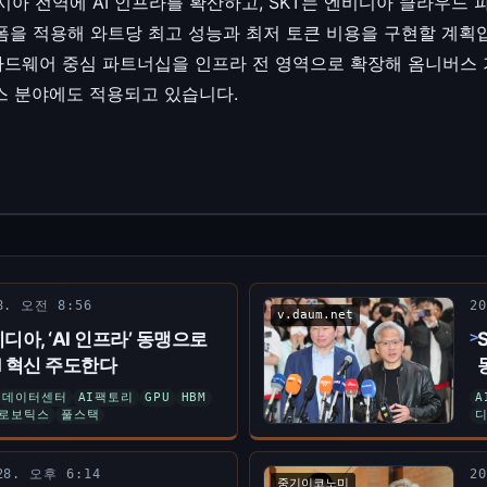
시아 전역에 AI 인프라를 확산하고, SKT는 엔비디아 클라우드 파
폼을 적용해 와트당 최고 성능과 최저 토큰 비용을 구현할 계획입
 하드웨어 중심 파트너십을 인프라 전 영역으로 확장해 옴니버스
틱스 분야에도 적용되고 있습니다.
 8. 오전 8:56
2
v.daum.net
디아, ‘AI 인프라’ 동맹으로
I 혁신 주도한다
데이터센터
AI팩토리
GPU
HBM
A
로보틱스
풀스택
 28. 오후 6:14
2
중기이코노미