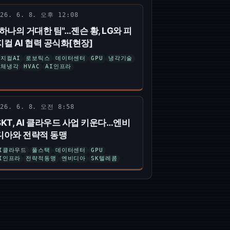
026. 6. 8. 오후 12:08
"하나의 거대한 팀"…젠슨 황, LG와 피
지컬 AI 협력 공식화[현장]
지컬AI
로보틱스
데이터센터
GPU
냉각기술
액체냉각
HVAC
AI인프라
026. 6. 8. 오전 8:58
SKT, AI 클라우드 사업 키운다…엔비
디아와 전략적 동맹
I클라우드
풀스택
데이터센터
GPU
I인프라
전략적동맹
엔비디아
SK텔레콤