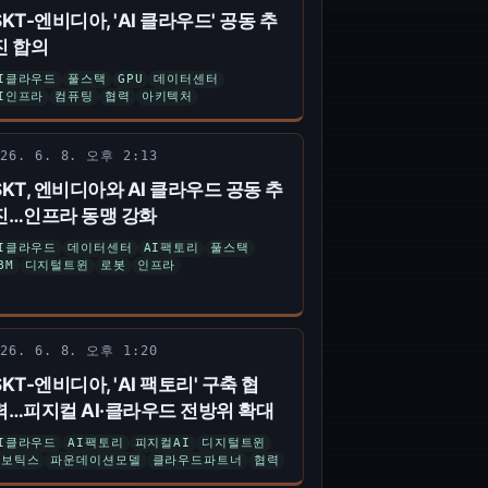
SKT-엔비디아, 'AI 클라우드' 공동 추
진 합의
I클라우드
풀스택
GPU
데이터센터
I인프라
컴퓨팅
협력
아키텍처
026. 6. 8. 오후 2:13
SKT, 엔비디아와 AI 클라우드 공동 추
진…인프라 동맹 강화
I클라우드
데이터센터
AI팩토리
풀스택
BM
디지털트윈
로봇
인프라
026. 6. 8. 오후 1:20
SKT-엔비디아, 'AI 팩토리' 구축 협
력…피지컬 AI·클라우드 전방위 확대
I클라우드
AI팩토리
피지컬AI
디지털트윈
로보틱스
파운데이션모델
클라우드파트너
협력