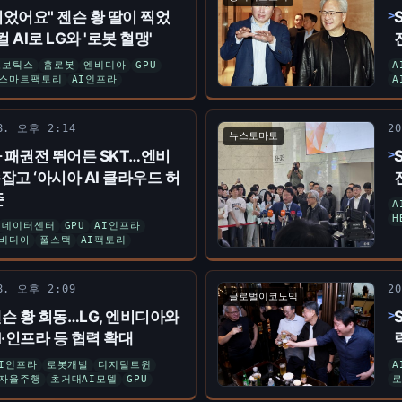
었어요" 젠슨 황 딸이 찍었
AI로 LG와 '로봇 혈맹'
로보틱스
홈로봇
엔비디아
GPU
A
스마트팩토리
AI인프라
A
 8. 오후 2:14
2
뉴스토마토
라 패권전 뛰어든 SKT…엔비
잡고 ‘아시아 AI 클라우드 허
준
A
H
데이터센터
GPU
AI인프라
비디아
풀스택
AI팩토리
 8. 오후 2:09
2
글로벌이코노믹
슨 황 회동…LG, 엔비디아와
I·인프라 등 협력 확대
AI인프라
로봇개발
디지털트윈
A
자율주행
초거대AI모델
GPU