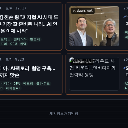
 8. 오후 12:17
2
v.daum.net
 젠슨 황 “피지컬 AI 시대 도
은 가장 잘 준비된 나라…AI 인
은 이제 시작”
피
로보틱스
엔비디아
반도체
메모리
GPU
협력
 8. 오전 9:23
2
디지털데일리
아, 'AI팩토리' 혈맹 구축...
까지 맞손
엔비디아
GPU
메모리
클라우드
A
BM
피지컬AI
A
개인정보처리방침