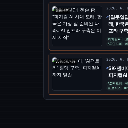
2026. 6.
경향신문
[일문일답]
래, 한국
프라 구축
피지컬AI
AI인프라
2026. 6.
v.daum.net
SK-엔비디
피지컬AI
AI팩토리
로보틱스
H