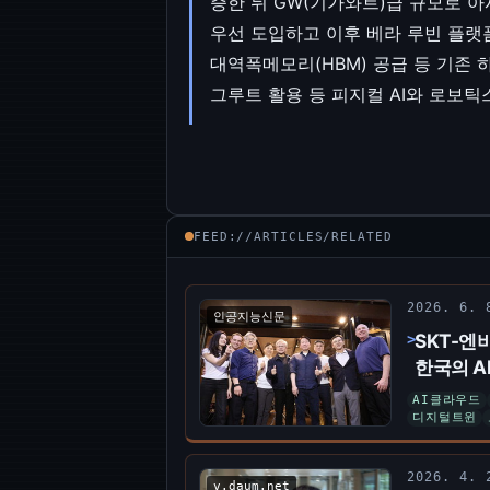
증한 뒤 GW(기가와트)급 규모로 아
우선 도입하고 이후 베라 루빈 플랫
대역폭메모리(HBM) 공급 등 기존
그루트 활용 등 피지컬 AI와 로보
FEED://ARTICLES/RELATED
2026. 6.
인공지능신문
SKT-엔비
한국의 A
AI클라우드
디지털트윈
2026. 4.
v.daum.net